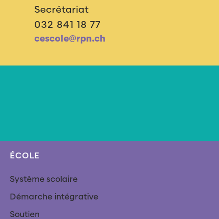
Secrétariat
032 841 18 77
cescole@rpn.ch
ÉCOLE
Système scolaire
Démarche intégrative
Soutien