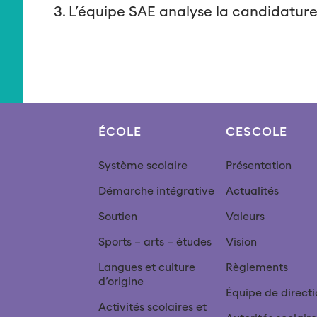
L’équipe SAE analyse la candidature 
ÉCOLE
CESCOLE
Système scolaire
Présentation
Démarche intégrative
Actualités
Soutien
Valeurs
Sports – arts – études
Vision
Langues et culture
Règlements
d’origine
Équipe de directi
Activités scolaires et