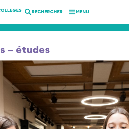
COLLÈGES
RECHERCHER
MENU
ts – études