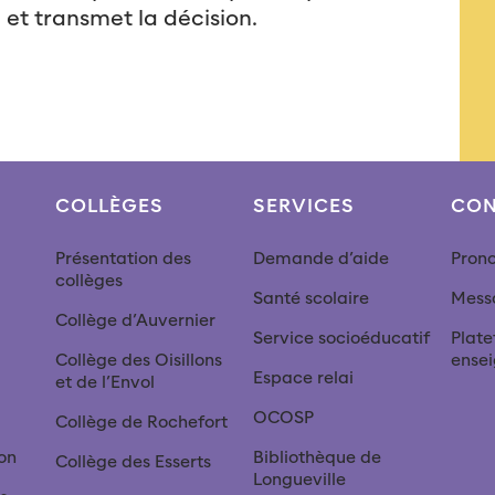
et transmet la décision.
COLLÈGES
SERVICES
CON
Présentation des
Demande d’aide
Pron
collèges
Santé scolaire
Mess
Collège d’Auvernier
Service socioéducatif
Plat
Collège des Oisillons
ense
Espace relai
et de l’Envol
OCOSP
Collège de Rochefort
on
Bibliothèque de
Collège des Esserts
Longueville