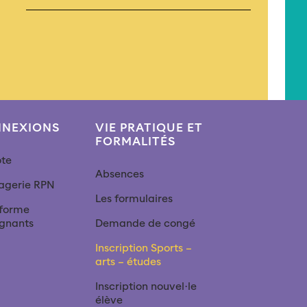
NEXIONS
VIE PRATIQUE ET
FORMALITÉS
ote
Absences
agerie RPN
Les formulaires
eforme
ignants
Demande de congé
Inscription Sports –
arts – études
Inscription nouvel∙le
élève